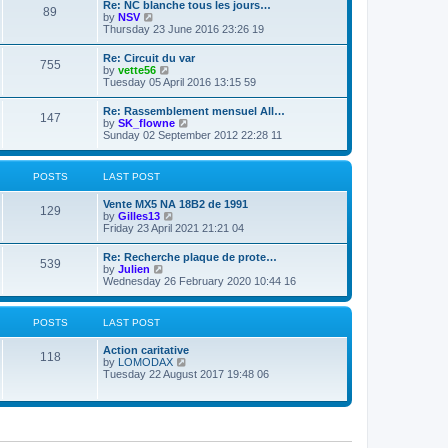
Re: NC blanche tous les jours…
a
t
89
t
V
by
NSV
t
h
i
Thursday 23 June 2016 23:26 19
e
e
e
s
l
w
t
Re: Circuit du var
a
755
t
p
V
by
vette56
t
h
o
i
Tuesday 05 April 2016 13:15 59
e
e
s
e
s
l
t
w
t
Re: Rassemblement mensuel All…
a
147
t
p
V
by
SK_flowne
t
h
o
i
Sunday 02 September 2012 22:28 11
e
e
s
e
s
l
t
w
t
a
t
p
POSTS
LAST POST
t
h
o
e
e
s
s
Vente MX5 NA 18B2 de 1991
l
t
129
t
V
by
Gilles13
a
p
i
Friday 23 April 2021 21:21 04
t
o
e
e
s
w
s
Re: Recherche plaque de prote…
t
539
t
t
V
by
Julien
h
p
i
Wednesday 26 February 2020 10:44 16
e
o
e
l
s
w
a
t
t
POSTS
LAST POST
t
h
e
e
s
Action caritative
l
118
t
V
by
LOMODAX
a
p
i
Tuesday 22 August 2017 19:48 06
t
o
e
e
s
w
s
t
t
t
h
p
e
o
l