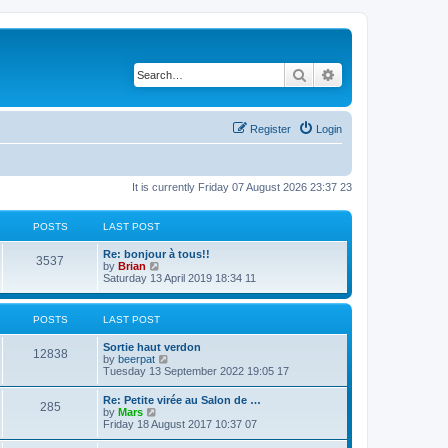
Search
Advanced search
Register
Login
It is currently Friday 07 August 2026 23:37 23
POSTS
LAST POST
Re: bonjour à tous!!
3537
V
by
Brian
i
Saturday 13 April 2019 18:34 11
e
w
t
POSTS
LAST POST
h
e
Sortie haut verdon
l
12838
V
by
beerpat
a
i
Tuesday 13 September 2022 19:05 17
t
e
e
w
s
Re: Petite virée au Salon de …
285
t
t
V
by
Mars
h
p
i
Friday 18 August 2017 10:37 07
e
o
e
l
s
w