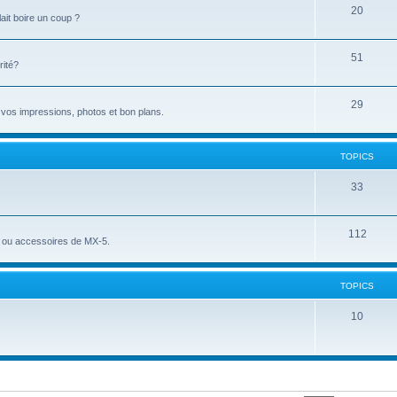
20
lait boire un coup ?
51
rité?
29
z vos impressions, photos et bon plans.
TOPICS
33
112
es ou accessoires de MX-5.
TOPICS
10