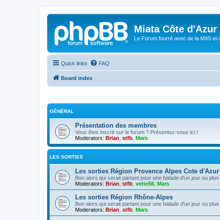
Miata Côte d'Azur
Le Forum fourré avec de la MX5 et 
Quick links
FAQ
Board index
GÉNÉRAL
Présentation des membres
Vous êtes inscrit sur le forum ? Présentez-vous ici !
Moderators:
Brian
,
stfb
,
Mars
LES SORTIES
Les sorties Région Provence Alpes Cote d'Azur
Bon alors qui serait partant pour une balade d'un jour ou plus
Moderators:
Brian
,
stfb
,
vette56
,
Mars
Les sorties Région Rhône-Alpes
Bon alors qui serait partant pour une balade d'un jour ou plus
Moderators:
Brian
,
stfb
,
Mars