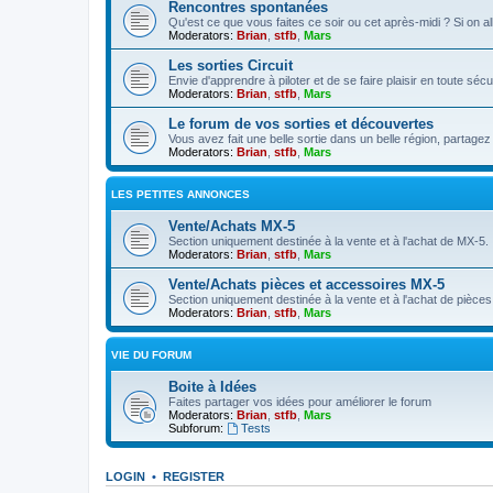
Rencontres spontanées
Qu'est ce que vous faites ce soir ou cet après-midi ? Si on al
Moderators:
Brian
,
stfb
,
Mars
Les sorties Circuit
Envie d'apprendre à piloter et de se faire plaisir en toute sécu
Moderators:
Brian
,
stfb
,
Mars
Le forum de vos sorties et découvertes
Vous avez fait une belle sortie dans un belle région, partage
Moderators:
Brian
,
stfb
,
Mars
LES PETITES ANNONCES
Vente/Achats MX-5
Section uniquement destinée à la vente et à l'achat de MX-5.
Moderators:
Brian
,
stfb
,
Mars
Vente/Achats pièces et accessoires MX-5
Section uniquement destinée à la vente et à l'achat de pièc
Moderators:
Brian
,
stfb
,
Mars
VIE DU FORUM
Boite à Idées
Faites partager vos idées pour améliorer le forum
Moderators:
Brian
,
stfb
,
Mars
Subforum:
Tests
LOGIN
•
REGISTER