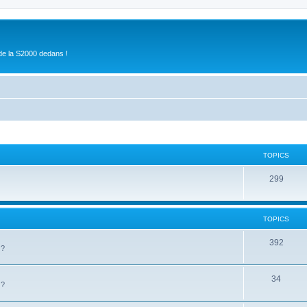
de la S2000 dedans !
TOPICS
299
TOPICS
392
 ?
34
 ?