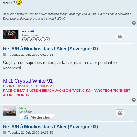
vivre ?
All of life’s problems can be solved with two things: duct tape and WD40. It moves and it shouldn’t?
Duct tape. It doesn’t move and it should? WD40.
alsud06
Road runner
Re: A/R à Moulins dans l'Alier (Auvergne 03)
P
Tuesday 21 July 2009 06:56 13
o
s
Oui,il y a de superbes routes par la bas,mais a eviter pendant les
t
vacances!
Mk1 Crystal White 91
UBUNTU dans le PC,XP sur la MX!
RACING BEAT BILSTEIN EIBACH JACKSON RACING K&N PAROTECH PIONNEER
ALPINE INFINITY
Mars
Modérateur
Re: A/R à Moulins dans l'Alier (Auvergne 03)
P
Tuesday 21 July 2009 10:07 35
o