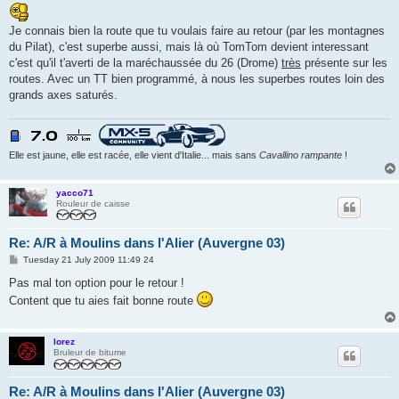
s
t
Je connais bien la route que tu voulais faire au retour (par les montagnes
du Pilat), c'est superbe aussi, mais là où TomTom devient interessant
c'est qu'il t'averti de la maréchaussée du 26 (Drome)
très
présente sur les
routes. Avec un TT bien programmé, à nous les superbes routes loin des
grands axes saturés.
Elle est jaune, elle est racée, elle vient d'Italie... mais sans
Cavallino rampante
!
yacco71
Rouleur de caisse
Re: A/R à Moulins dans l'Alier (Auvergne 03)
P
Tuesday 21 July 2009 11:49 24
o
s
Pas mal ton option pour le retour !
t
Content que tu aies fait bonne route
lorez
Bruleur de bitume
Re: A/R à Moulins dans l'Alier (Auvergne 03)