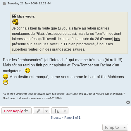
P
Tuesday 21 July 2009 12:22 44
o
s
t
Mars wrote:
Je connais bien la route que tu voulais faire au retour (par les
montagnes du Pilat), c'est superbe aussi, mais là où TomTom devient
interessant c'est qu'il t'averti de la maréchaussée du 26 (Drome)
très
présente sur les routes. Avec un TT bien programmé, à nous les
superbes routes loin des grands axes saturés.
Pour les "embuscades" j'ai l'Inforad k1 qui marche très bien (bi-ru-lí !!!)
Mais tôt ou tard on finit pour capituler et Tom-Tomber sur l'achat d'un
navigateur...
Mon destin est marqué, je me sens comme le Last of the Mohicans
All of life’s problems can be solved with two things: duct tape and WD40. It moves and it shouldn’t?
Duct tape. It doesn’t move and it should? WD40.
Post Reply
5 posts • Page
1
of
1
Jump to