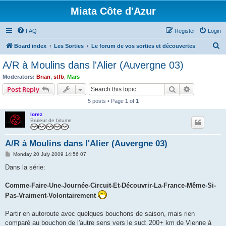
Miata Côte d'Azur
FAQ
Register
Login
S
Board index
Les Sorties
Le forum de vos sorties et découvertes
e
A/R à Moulins dans l'Alier (Auvergne 03)
a
Moderators:
Brian
,
stfb
,
Mars
r
Search
Advanced s
Post Reply
c
5 posts • Page
1
of
1
h
lorez
Bruleur de bitume
A/R à Moulins dans l'Alier (Auvergne 03)
P
Monday 20 July 2009 14:56 07
o
s
Dans la série:
t
Comme-Faire-Une-Journée-Circuit-Et-Découvrir-La-France-Même-Si-
Pas-Vraiment-Volontairement
Partir en autoroute avec quelques bouchons de saison, mais rien
comparé au bouchon de l'autre sens vers le sud: 200+ km de Vienne à